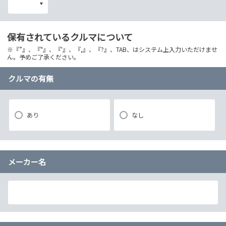
保有されているクルマについて
※『”』、『"』、『'』、『,』、『?』、TAB、はシステム上入力いただけませ
ん。予めご了承ください。
クルマの有無
あり
なし
メーカー名