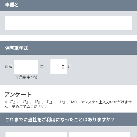
車種名
保有車年式
西暦
年
月
(半角数字4桁)
アンケート
※『”』、『"』、『'』、『,』、『?』、TAB、はシステム上入力いただけませ
ん。予めご了承ください。
これまでに当社をご利用になったことはありますか？