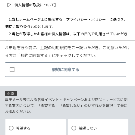
【2．個人情報の取扱について】
1.当社ホームページ上に掲示する「プライバシー・ポリシー」に基づき、
適切に取り扱うものとします。
2.当社が取得したお客様の個人情報は、以下の目的で利用させていただき
ます。
お申込を行う前に、上記の利用規約をご一読いただき、ご同意いただけ
(1)お客様リクエストに対応するにあたって問題が発生した場合の確認・
る方は「規約に同意する」にチェックしてください。
連絡
(2)お客様から照会があった場合のリクエスト情報の確認
規約に同意する
(3)お客様に不利益を与えないために行う、お客様に対する迅速なご連絡
（電子メール、電話、郵送によるご連絡）
(4)当社で取り扱っている商品・サービスなどに関する営業上のご案内
(5)商品の企画・開発あるいはお客様満足向上策などの検討のためのお客
必須
様アンケート調査の実施
電子メール等による各種イベント・キャンペーンおよび商品・サービスに関
する案内について、「希望する」「希望しない」のいずれかを選択して先に
お進みください。
【3．推奨環境について】
1.当社の推奨するインターネット環境にてお申込みをお願いします。推奨
希望する
希望しない
以外の環境によって発生した情報の不備や