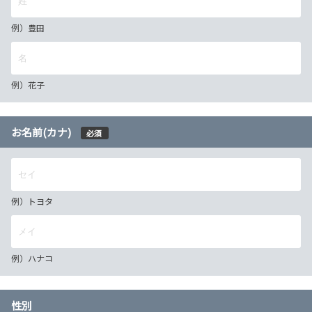
例）豊田
例）花子
お名前(カナ)
必須
例）トヨタ
例）ハナコ
性別