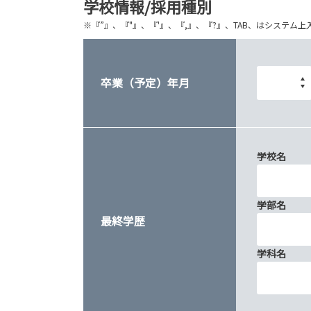
学校情報/採用種別
※『”』、『"』、『'』、『,』、『?』、TAB、はシステ
卒業（予定）年月
学校名
学部名
最終学歴
学科名