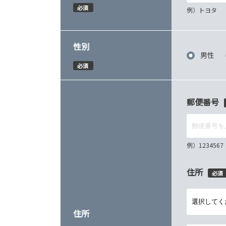
必須
例）トヨタ
性別
男性
必須
郵便番号
例）12345
住所
必須
住所