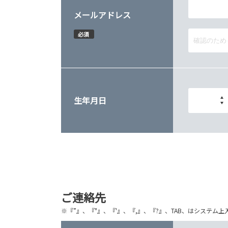
メールアドレス
必須
生年月日
ご連絡先
※『”』、『"』、『'』、『,』、『?』、TAB、はシステ