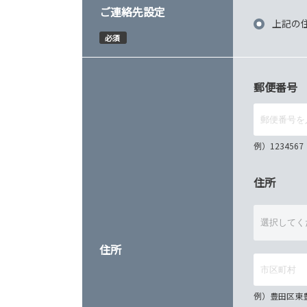
ご連絡先設定
上記の
必須
郵便番号
例）12345
住所
住所
例）豊田区東