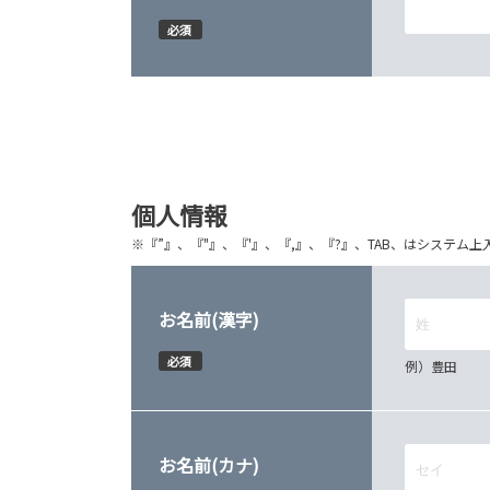
必須
個人情報
※『”』、『"』、『'』、『,』、『?』、TAB、はシステ
お名前(漢字)
必須
例）豊田
お名前(カナ)