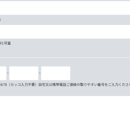
１
101号室
-
-
34-5678（カッコ入力不要）自宅又は携帯電話ご連絡の取りやすい番号をご入力くださ