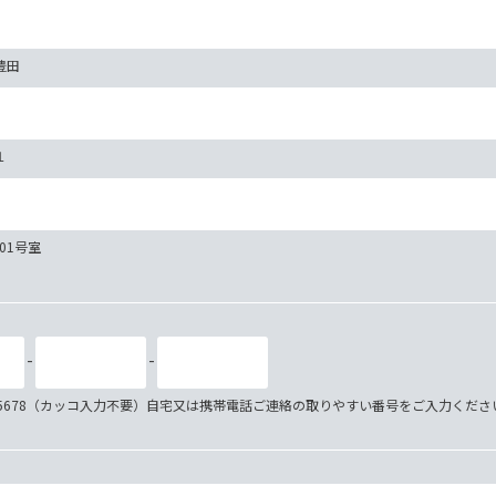
豊田
１
101号室
-
-
34-5678（カッコ入力不要）自宅又は携帯電話ご連絡の取りやすい番号をご入力くださ