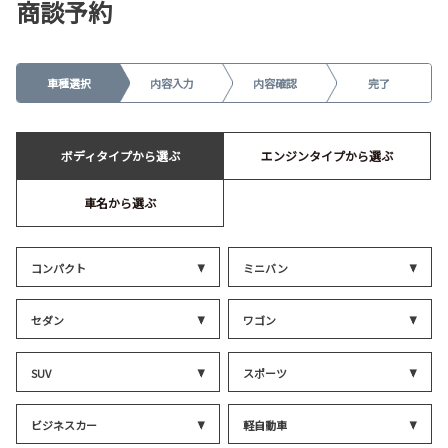
商談予約
車種選択
内容入力
内容確認
完了
ボディタイプから選ぶ
エンジンタイプから選ぶ
車名から選ぶ
コンパクト
ミニバン
セダン
ワゴン
SUV
スポーツ
ビジネスカー
軽自動車