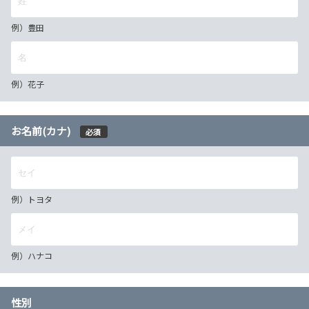
例）豊田
例）花子
お名前(カナ)
必須
例）トヨタ
例）ハナコ
性別