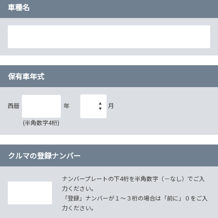
車種名
保有車年式
西暦
年
月
(半角数字4桁)
クルマの登録ナンバー
ナンバープレートの下4桁を半角数字（－なし）でご入
力ください。
「登録」ナンバーが１～３桁の場合は「前に」０をご入
力ください。