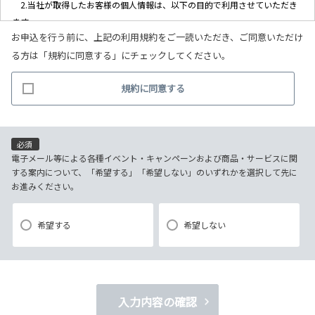
2.当社が取得したお客様の個人情報は、以下の目的で利用させていただき
ます。
お申込を行う前に、上記の利用規約をご一読いただき、ご同意いただけ
(1)お客様リクエストに対応するにあたって問題が発生した場合の確認・
る方は「規約に同意する」にチェックしてください。
連絡
(2)お客様から照会があった場合のリクエスト情報の確認
規約に同意する
(3)お客様に不利益を与えないために行う、お客様に対する迅速なご連絡
（電子メール、電話、郵送によるご連絡）
(4)当社で取り扱っている商品・サービスなどに関する営業上のご案内
(5)商品の企画・開発あるいはお客様満足向上策などの検討のためのお客
必須
様アンケート調査の実施
電子メール等による各種イベント・キャンペーンおよび商品・サービスに関
する案内について、「希望する」「希望しない」のいずれかを選択して先に
お進みください。
【3．推奨環境について】
1.当社の推奨するインターネット環境にてお申込みをお願いします。推奨
希望する
希望しない
以外の環境によって発生した情報の不備や
それに伴う連絡の不徹底については責任を負いかねますので、あらかじ
めご了承ください。
なお、不具合の生じたデータについてはお客様にお断り無く削除させて
入力内容の確認
いただく場合がございます。