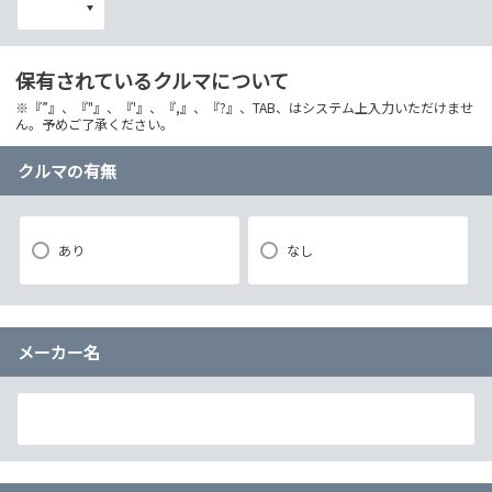
保有されているクルマについて
※『”』、『"』、『'』、『,』、『?』、TAB、はシステム上入力いただけませ
ん。予めご了承ください。
クルマの有無
あり
なし
メーカー名