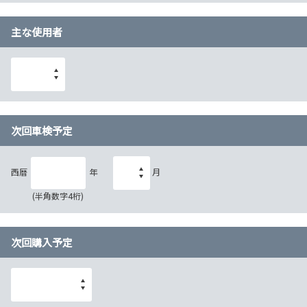
主な使用者
次回車検予定
西暦
年
月
(半角数字4桁)
次回購入予定